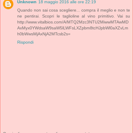
Unknown
18 maggio 2016 alle ore 22:19
Quando non sai cosa scegliere... compra il meglio e non te
ne pentirai. Scopri le taglioline al vino primitivo. Vai su
http://www.vitalbios.com/A/MTQ2Mzc3NTU2MiwwMTAwMD
AxMyx0YWdsaW9saW5lLWFsLXZpbm8tcHJpbWl0aXZvLm
h0bWwsMjAxNjA2MTcsb2s=
Rispondi